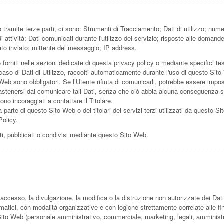
tramite terze parti, ci sono: Strumenti di Tracciamento; Dati di utilizzo; num
 di attività; Dati comunicati durante l'utilizzo del servizio; risposte alle doman
ato inviato; mittente del messaggio; IP address.
forniti nelle sezioni dedicate di questa privacy policy o mediante specifici test
 caso di Dati di Utilizzo, raccolti automaticamente durante l'uso di questo Sit
 Web sono obbligatori. Se l’Utente rifiuta di comunicarli, potrebbe essere impos
i astenersi dal comunicare tali Dati, senza che ciò abbia alcuna conseguenza sul
no incoraggiati a contattare il Titolare.
 parte di questo Sito Web o dei titolari dei servizi terzi utilizzati da questo Sito
Policy.
uti, pubblicati o condivisi mediante questo Sito Web.
’accesso, la divulgazione, la modifica o la distruzione non autorizzate dei Dat
matici, con modalità organizzative e con logiche strettamente correlate alle fina
 Sito Web (personale amministrativo, commerciale, marketing, legali, amministra