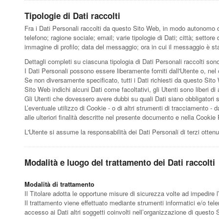
Tipologie di Dati raccolti
Fra i Dati Personali raccolti da questo Sito Web, in modo autonomo o 
telefono; ragione sociale; email; varie tipologie di Dati; città; settore
immagine di profilo; data del messaggio; ora in cui il messaggio è st
Dettagli completi su ciascuna tipologia di Dati Personali raccolti sono 
I Dati Personali possono essere liberamente forniti dall'Utente o, nel
Se non diversamente specificato, tutti i Dati richiesti da questo Sito
Sito Web indichi alcuni Dati come facoltativi, gli Utenti sono liberi d
Gli Utenti che dovessero avere dubbi su quali Dati siano obbligatori so
L’eventuale utilizzo di Cookie - o di altri strumenti di tracciamento - da
alle ulteriori finalità descritte nel presente documento e nella Cookie 
L'Utente si assume la responsabilità dei Dati Personali di terzi otten
Modalità e luogo del trattamento dei Dati raccolti
Modalità di trattamento
Il Titolare adotta le opportune misure di sicurezza volte ad impedire l
Il trattamento viene effettuato mediante strumenti informatici e/o tele
accesso ai Dati altri soggetti coinvolti nell’organizzazione di questo