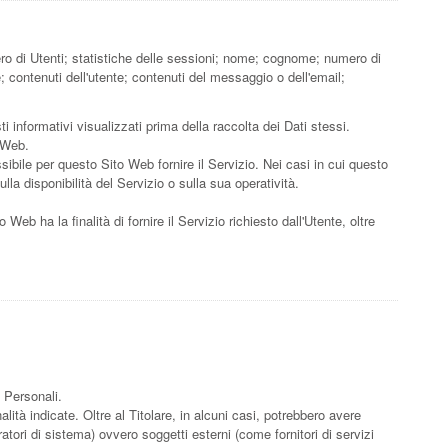
ero di Utenti; statistiche delle sessioni; nome; cognome; numero di
de; contenuti dell'utente; contenuti del messaggio o dell'email;
i informativi visualizzati prima della raccolta dei Dati stessi.
o Web.
sibile per questo Sito Web fornire il Servizio. Nei casi in cui questo
la disponibilità del Servizio o sulla sua operatività.
 Web ha la finalità di fornire il Servizio richiesto dall'Utente, oltre
i Personali.
lità indicate. Oltre al Titolare, in alcuni casi, potrebbero avere
tori di sistema) ovvero soggetti esterni (come fornitori di servizi