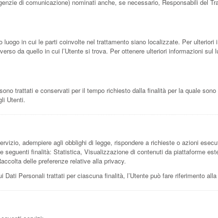
e, agenzie di comunicazione) nominati anche, se necessario, Responsabili del Tr
o luogo in cui le parti coinvolte nel trattamento siano localizzate. Per ulteriori i
verso da quello in cui l’Utente si trova. Per ottenere ulteriori informazioni sul
o trattati e conservati per il tempo richiesto dalla finalità per la quale sono
li Utenti.
Servizio, adempiere agli obblighi di legge, rispondere a richieste o azioni esecutive
 le seguenti finalità: Statistica, Visualizzazione di contenuti da piattaforme es
ccolta delle preferenze relative alla privacy.
i Dati Personali trattati per ciascuna finalità, l’Utente può fare riferimento all